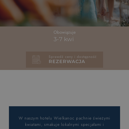
Wyjątkowe doświadczenia
Rytuały saunowe
Obowiązuje
Pokoje z huśtawką
3-7 kwi
Zajęcia dla maluszków od 6 m-ca
Sprawdź ceny i dostępność
REZERWACJA
Wyśnij się
Pieski mile widzine
PET FRIENDLY
Hotel dla rowerzystów
BIKE FRIENDLY
W naszym hotelu Wielkanoc pachnie świeżymi
kwiatami, smakuje lokalnymi specjałami i