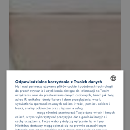
Odpowiedzialne korzystanie z Twoich danych
My i nasi partnerzy używamy plików cookie i podobnych technologii
do przechowywania i uzyskiwania dostępu do informacji na Twoim
POLISH
urządzeniu oraz do przetwarzania danych osobowych, takich jak Twój
adres IP, unikalne identyfikatory i dane przeglądania, w celu
ENGLISH
wyświetlania spersonalizowanych reklam i treści, pomiaru reklam i
treści, analizy odbiorców oraz ulepszania usług.
Dostawcy stron
trzecich (1881)
mogą również przetwarzać Twoje dane w tych i innych
GERMAN
celach, w tym wykorzystywać precyzyjne dane geolokalizacyjne i
cechy urządzenia. Twoje wybory dotyczą wyłącznie tej witryny.
CZECH
Niektórzy dostawcy mogą opierać się na prawnie uzasadnionym
interesie zamiast na zgodzie; masz prawo sprzeciwić się temu w