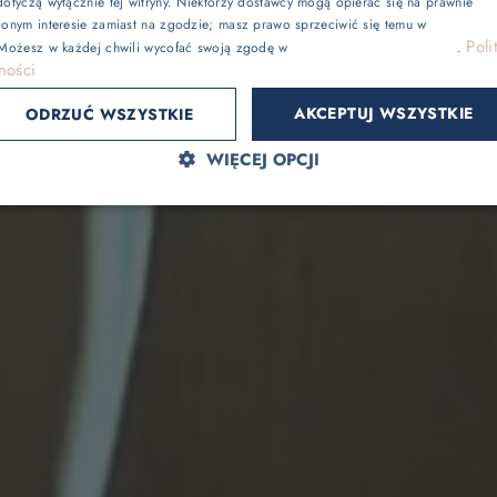
otyczą wyłącznie tej witryny. Niektórzy dostawcy mogą opierać się na prawnie
ionym interesie zamiast na zgodzie; masz prawo sprzeciwić się temu w
Ustawienia
Gaja Natural SPA
Poli
 Możesz w każdej chwili wycofać swoją zgodę w
Ustawieniach plików cookie
.
ności
e
Odchudzanie
AKCEPTUJ WSZYSTKIE
ODRZUĆ WSZYSTKIE
WIĘCEJ OPCJI
Sport
Lokalnie
atrakcje bez noclegu, przyjęcia