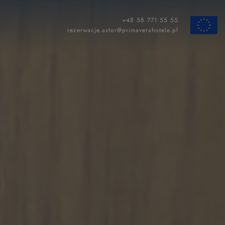
+48 58 771 55 55
ZAMKNIJ
rezerwacje.astor@primaverahotele.pl