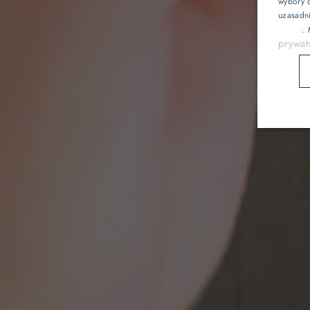
wybory d
uzasadn
Gastronomia
reklam
.
prywat
Basen i atrakcj
Galeria
Kontakt