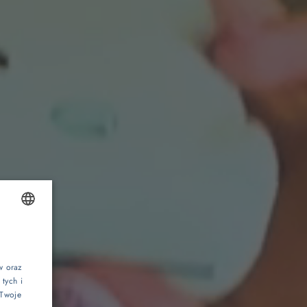
Wyjątkowe doświadczenia
Rytuały saunowe
OLISH
NGLISH
w oraz
Pokoje z huśtawką
tych i
ERMAN
 Twoje
ZECH