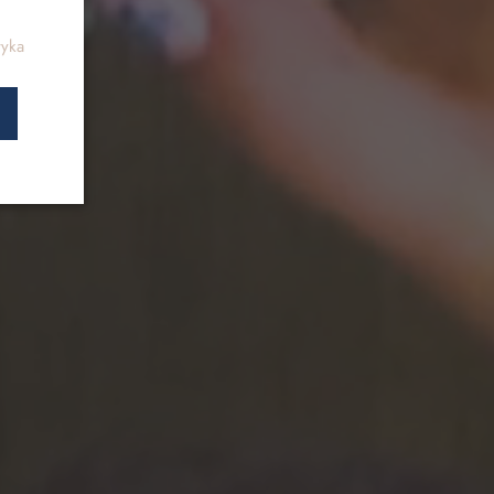
Zajęcia dla maluszków od 6 m-ca
ch
tyka
Wyśnij się
Pieski mile widzine
PET FRIENDLY
Hotel dla rowerzystów
BIKE FRIENDLY