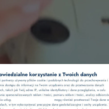
Dla dwojga
wiedzialne korzystanie z Twoich danych
si partnerzy używamy plików cookie i podobnych technologii do przechowywania i
P
ania dostępu do informacji na Twoim urządzeniu oraz do przetwarzania danych
Z dziećmi
h, takich jak Twój adres IP, unikalne identyfikatory i dane przeglądania, w celu
E
ania spersonalizowanych reklam i treści, pomiaru reklam i treści, analizy odbiorcó
nia usług.
Dostawcy stron trzecich (1881)
mogą również przetwarzać Twoje dane w 
G
Biznes
elach, w tym wykorzystywać precyzyjne dane geolokalizacyjne i cechy urządzenia.
C