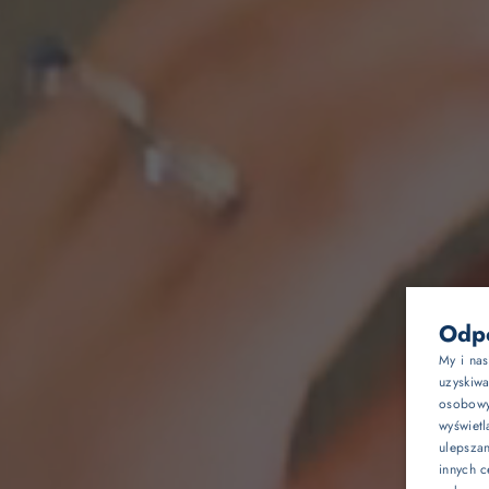
Odpo
My i na
uzyskiw
Oferty
osobowyc
wyświetl
ulepsza
Pokoje
innych c