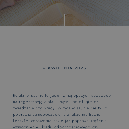
Wyjątkowe doświadczenia
Rytuały saunowe
Pokoje z huśtawką
Zajęcia dla maluszków od 6 m-ca
Wyśnij się
4 KWIETNIA 2025
Pieski mile widzine
PET FRIENDLY
Relaks w saunie to jeden z najlepszych sposobów
Hotel dla rowerzystów
na regenerację ciała i umysłu po długim dniu
BIKE FRIENDLY
zwiedzania czy pracy. Wizyta w saunie nie tylko
poprawia samopoczucie, ale także ma liczne
korzyści zdrowotne, takie jak poprawa krążenia,
wzmocnienie układu odpornościowego czy