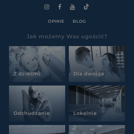
OPINIE
BLOG
Jak możemy Was ugościć?
Z dziećmi
Dla dwojga
Odchudzanie
Lokalnie