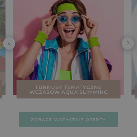
TURNUSY TEMATYCZNE
WCZASÓW AQUA SLIMMING
ZOBACZ WSZYSTKIE OFERTY