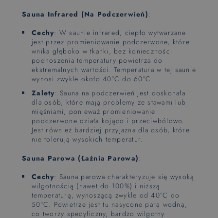
Sauna Infrared (Na Podczerwień)
:
Cechy
: W saunie infrared, ciepło wytwarzane
jest przez promieniowanie podczerwone, które
wnika głęboko w tkanki, bez konieczności
podnoszenia temperatury powietrza do
ekstremalnych wartości. Temperatura w tej saunie
wynosi zwykle około 40°C do 60°C.
Zalety
: Sauna na podczerwień jest doskonała
dla osób, które mają problemy ze stawami lub
mięśniami, ponieważ promieniowanie
podczerwone działa kojąco i przeciwbólowo.
Jest również bardziej przyjazna dla osób, które
nie tolerują wysokich temperatur.
Sauna Parowa (Łaźnia Parowa)
:
Cechy
: Sauna parowa charakteryzuje się wysoką
wilgotnością (nawet do 100%) i niższą
temperaturą, wynoszącą zwykle od 40°C do
50°C. Powietrze jest tu nasycone parą wodną,
co tworzy specyficzny, bardzo wilgotny