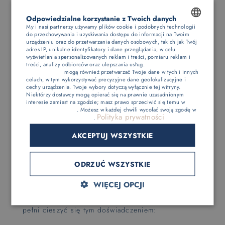
sauny, a także zwiększyć ryzyko poślizgnięcia
się.
Odpowiedzialne korzystanie z Twoich danych
Strój
: W saunie obowiązuje nagość, ale wiele
My i nasi partnerzy używamy plików cookie i podobnych technologii
do przechowywania i uzyskiwania dostępu do informacji na Twoim
osób czuje się bardziej komfortowo, używając
POLISH
urządzeniu oraz do przetwarzania danych osobowych, takich jak Twój
ręcznika lub specjalnego pareo. Ważne, aby
adres IP, unikalne identyfikatory i dane przeglądania, w celu
unikać materiałów syntetycznych, które mogą
ENGLISH
wyświetlania spersonalizowanych reklam i treści, pomiaru reklam i
podrażniać skórę.
treści, analizy odbiorców oraz ulepszania usług.
Dostawcy stron
trzecich (1881)
mogą również przetwarzać Twoje dane w tych i innych
GERMAN
Czas pobytu
: Zalecany czas spędzony w saunie
celach, w tym wykorzystywać precyzyjne dane geolokalizacyjne i
cechy urządzenia. Twoje wybory dotyczą wyłącznie tej witryny.
to około 8-15 minut. Po tym czasie warto zrobić
CZECH
Niektórzy dostawcy mogą opierać się na prawnie uzasadnionym
przerwę i schłodzić ciało, np. korzystając z
interesie zamiast na zgodzie; masz prawo sprzeciwić się temu w
chłodnego prysznica lub kąpieli w basenie.
Ustawieniach reklam
. Możesz w każdej chwili wycofać swoją zgodę w
Polityka prywatności
Ustawieniach plików cookie
.
AKCEPTUJ WSZYSTKIE
Praktyczne porady dla
początkujących
ODRZUĆ WSZYSTKIE
WIĘCEJ OPCJI
Jeśli jesteś nowicjuszem w korzystaniu z sauny, oto
kilka praktycznych wskazówek, które pomogą Ci w
pełni cieszyć się tym doświadczeniem: