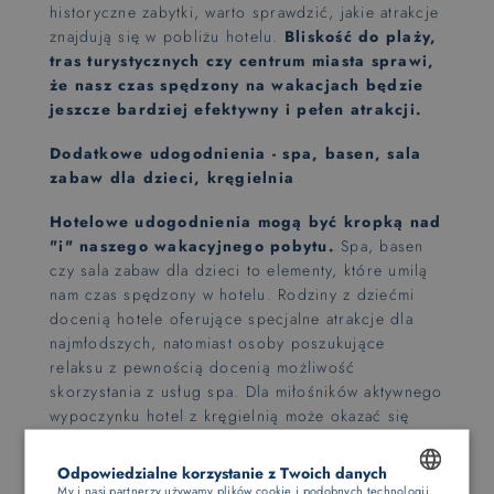
historyczne zabytki, warto sprawdzić, jakie atrakcje
znajdują się w pobliżu hotelu.
Bliskość do plaży,
tras turystycznych czy centrum miasta sprawi,
że nasz czas spędzony na wakacjach będzie
jeszcze bardziej efektywny i pełen atrakcji.
Dodatkowe udogodnienia - spa, basen, sala
zabaw dla dzieci, kręgielnia
Hotelowe udogodnienia mogą być kropką nad
"i" naszego wakacyjnego pobytu.
Spa, basen
czy sala zabaw dla dzieci to elementy, które umilą
nam czas spędzony w hotelu. Rodziny z dziećmi
docenią hotele oferujące specjalne atrakcje dla
najmłodszych, natomiast osoby poszukujące
relaksu z pewnością docenią możliwość
skorzystania z usług spa. Dla miłośników aktywnego
wypoczynku hotel z kręgielnią może okazać się
strzałem w dziesiątkę.
Odpowiedzialne korzystanie z Twoich danych
My i nasi partnerzy używamy plików cookie i podobnych technologii