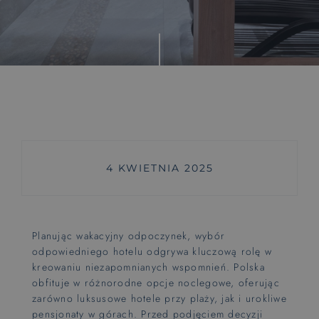
Wyjątkowe doświadczenia
Rytuały saunowe
Pokoje z huśtawką
Zajęcia dla maluszków od 6 m-ca
Wyśnij się
4 KWIETNIA 2025
Pieski mile widzine
PET FRIENDLY
Planując wakacyjny odpoczynek, wybór
Hotel dla rowerzystów
odpowiedniego hotelu odgrywa kluczową rolę w
BIKE FRIENDLY
kreowaniu niezapomnianych wspomnień. Polska
obfituje w różnorodne opcje noclegowe, oferując
zarówno luksusowe hotele przy plaży, jak i urokliwe
pensjonaty w górach. Przed podjęciem decyzji