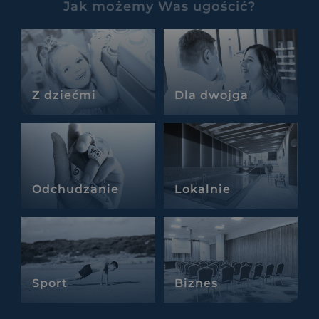
Jak możemy Was ugościć?
Z dziećmi
Dla dwojga
Odchudzanie
Lokalnie
Sport
Biznes