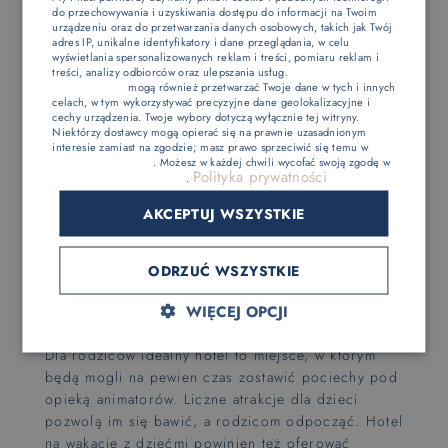
do przechowywania i uzyskiwania dostępu do informacji na Twoim
POLISH
urządzeniu oraz do przetwarzania danych osobowych, takich jak Twój
Jak wybrać najlepszy
adres IP, unikalne identyfikatory i dane przeglądania, w celu
ENGLISH
wyświetlania spersonalizowanych reklam i treści, pomiaru reklam i
hotel na wyjazd z
treści, analizy odbiorców oraz ulepszania usług.
Dostawcy stron
trzecich (1881)
mogą również przetwarzać Twoje dane w tych i innych
GERMAN
dziećmi?
celach, w tym wykorzystywać precyzyjne dane geolokalizacyjne i
cechy urządzenia. Twoje wybory dotyczą wyłącznie tej witryny.
CZECH
Niektórzy dostawcy mogą opierać się na prawnie uzasadnionym
Jak wybrać hotel na wakacje z dziećmi? Trzeba
interesie zamiast na zgodzie; masz prawo sprzeciwić się temu w
zwrócić uwagę na to, czy przewidziane są
Ustawieniach reklam
. Możesz w każdej chwili wycofać swoją zgodę w
Polityka prywatności
Ustawieniach plików cookie
.
udogodnienia dla rodziców, takie jak darmowa (lub
płatna) dostawka dla najmłodszej pociechy.
AKCEPTUJ WSZYSTKIE
Infrastruktura hotelu powinna pozwalać na wygodne
korzystanie z wózka dziecięcego. Nie wiedząc, jak
ODRZUĆ WSZYSTKIE
wybrać najlepszy hotel dla rodzin, warto
sprawdzić, jakie oferuje udogodnienia i jak
WIĘCEJ OPCJI
wyglądają jego wnętrza w galerii zdjęć.
Dla rodziców idealny hotel to miejsce, w którym
będą mogli na pewien czas zostawić pociechy pod
opieką animatorów. Liczne atrakcje dla dzieci
pozwolą im się bawić, a rodzicom odpocząć. Hotel
na wakacje z dziećmi powinien też oferować