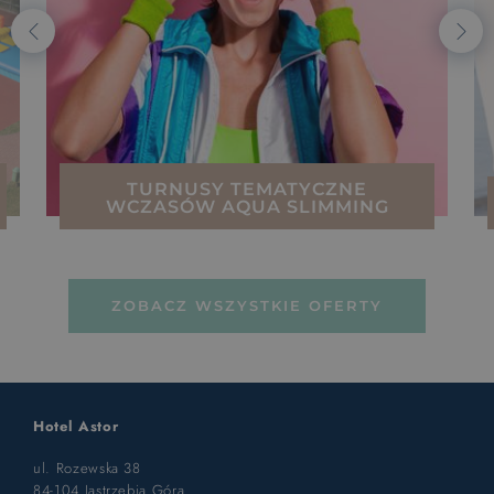
TURNUSY TEMATYCZNE
WCZASÓW AQUA SLIMMING
ZOBACZ WSZYSTKIE OFERTY
Hotel Astor
ul. Rozewska 38
84-104 Jastrzębia Góra