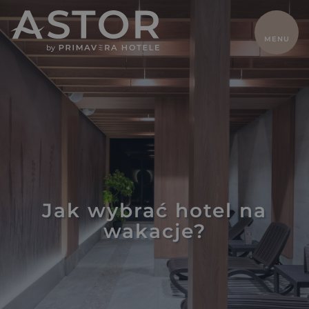
ZAMKNIJ
MENU
HOME
Dla dwojga
Z dziećmi
Oferty
Biznes
Pokoje
Gastronomia
Gaja Natural
SPA
Jak wybrać hotel na
Basen i
Odchudzanie
wakacje?
atrakcje
Sport
Galeria
Kontakt
Lokalnie