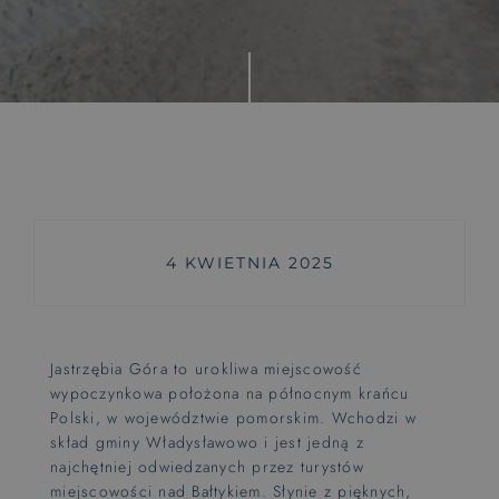
Wyjątkowe doświadczenia
Rytuały saunowe
Pokoje z huśtawką
Zajęcia dla maluszków od 6 m-ca
Wyśnij się
4 KWIETNIA 2025
Pieski mile widzine
PET FRIENDLY
Jastrzębia Góra to urokliwa miejscowość
Hotel dla rowerzystów
wypoczynkowa położona na północnym krańcu
BIKE FRIENDLY
Polski, w województwie pomorskim. Wchodzi w
skład gminy Władysławowo i jest jedną z
najchętniej odwiedzanych przez turystów
miejscowości nad Bałtykiem. Słynie z pięknych,