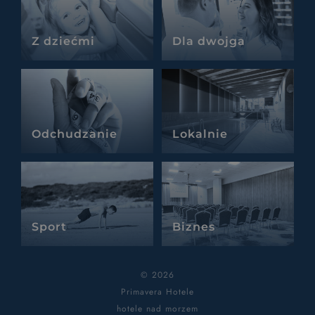
Z dziećmi
Dla dwojga
Odchudzanie
Lokalnie
Sport
Biznes
© 2026
Primavera Hotele
hotele nad morzem