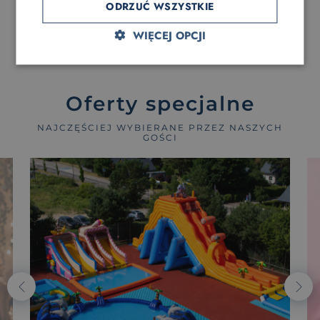
ODRZUĆ WSZYSTKIE
WIĘCEJ OPCJI
Oferty specjalne
NAJCZĘŚCIEJ WYBIERANE PRZEZ NASZYCH
GOŚCI