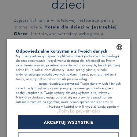
dzieci
Zajęcia kulinarne w hotelowej restauracji pełnią
istotną rolę w
Hotelu dla dzieci w Jastrzębiej
Górze
. Interaktywne warsztaty wzbogacają
doświadczenia najmłodszych, ucząc ich zdrowego
odżywiania. Przykładami takich zajęć są nauka
Odpowiedzialne korzystanie z Twoich danych
przygotowywania prostych potraw czy dekorowania
My i nasi partnerzy używamy plików cookie i podobnych technologii
deserów. Dzieci rozwijają umiejętności kulinarne
do przechowywania i uzyskiwania dostępu do informacji na Twoim
POLISH
urządzeniu oraz do przetwarzania danych osobowych, takich jak Twój
oraz współpracę z rówieśnikami. Animacje te
adres IP, unikalne identyfikatory i dane przeglądania, w celu
wpływają na rozwój poznawczy i motoryczny
ENGLISH
wyświetlania spersonalizowanych reklam i treści, pomiaru reklam i
treści, analizy odbiorców oraz ulepszania usług.
Dostawcy stron
uczestników, a także kształtują nawyki żywieniowe.
trzecich (1881)
mogą również przetwarzać Twoje dane w tych i innych
GERMAN
Warto podkreślić, że
hotel z basenem
oferuje
celach, w tym wykorzystywać precyzyjne dane geolokalizacyjne i
cechy urządzenia. Twoje wybory dotyczą wyłącznie tej witryny.
różnorodne atrakcje zarówno dla dorosłych, jak i
CZECH
Niektórzy dostawcy mogą opierać się na prawnie uzasadnionym
dzieci, co czyni go idealnym miejscem na rodzinne
interesie zamiast na zgodzie; masz prawo sprzeciwić się temu w
Ustawieniach reklam
. Możesz w każdej chwili wycofać swoją zgodę w
wakacje. Dzięki temu rodziny mogą wspólnie
Polityka prywatności
Ustawieniach plików cookie
.
spędzać czas, bawiąc się, odpoczywając i ucząc
jednocześnie.
AKCEPTUJ WSZYSTKIE