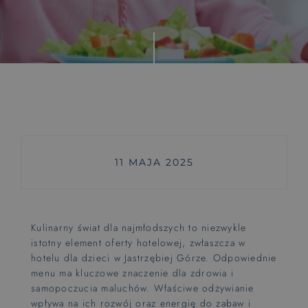
Wyjątkowe doświadczenia
Rytuały saunowe
Pokoje z huśtawką
Zajęcia dla maluszków od 6 m-ca
Wyśnij się
11 MAJA 2025
Pieski mile widzine
PET FRIENDLY
Kulinarny świat dla najmłodszych to niezwykle
Hotel dla rowerzystów
istotny element oferty hotelowej, zwłaszcza w
BIKE FRIENDLY
hotelu dla dzieci w Jastrzębiej Górze. Odpowiednie
menu ma kluczowe znaczenie dla zdrowia i
samopoczucia maluchów. Właściwe odżywianie
wpływa na ich rozwój oraz energię do zabaw i