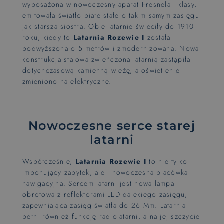
wyposażona w nowoczesny aparat Fresnela I klasy,
emitowała światło białe stałe o takim samym zasięgu
jak starsza siostra. Obie latarnie świeciły do 1910
roku, kiedy to
Latarnia Rozewie I
została
podwyższona o 5 metrów i zmodernizowana. Nowa
konstrukcja stalowa zwieńczona latarnią zastąpiła
dotychczasową kamienną wieżę, a oświetlenie
zmieniono na elektryczne.
Nowoczesne serce starej
latarni
Współcześnie,
Latarnia Rozewie I
to nie tylko
imponujący zabytek, ale i nowoczesna placówka
nawigacyjna. Sercem latarni jest nowa lampa
obrotowa z reflektorami LED dalekiego zasięgu,
zapewniająca zasięg światła do 26 Mm. Latarnia
pełni również funkcję radiolatarni, a na jej szczycie