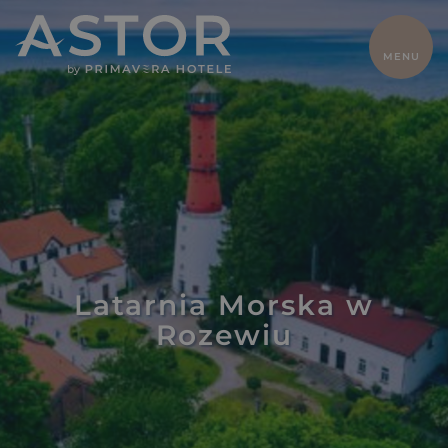
ZAMKNIJ
MENU
HOME
Dla dwojga
Z dziećmi
Oferty
Biznes
Pokoje
Gastronomia
Gaja Natural
SPA
Latarnia Morska w
Basen i
Odchudzanie
Rozewiu
atrakcje
Sport
Galeria
Kontakt
Lokalnie