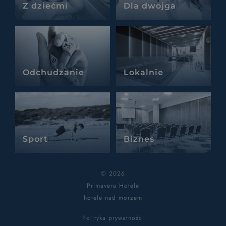
Z dziećmi
Dla dwojga
Odchudzanie
Lokalnie
Sport
Biznes
© 2026
Primavera Hotele
hotele nad morzem
Polityka prywatności