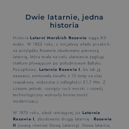
Dwie latarnie, jedna
historia
Historia
Latarni Morskich Rozewie
sięga XIX
wieku. W 1822 roku, z inicjatywy władz pruskich,
na przylądku Rozewie zbudowano pierwszą
latarnię, która miała na celu ułatwienie żeglugi
statkom pływającym po południowym Bałtyku.
Początkowo,
Latarnia Rozewie I
, bo tak ją
nazwano, emitowała światło z 15 lamp na olej
rzepakowy, widoczne z odległości 21,7 Mm. Z
czasem jednak, rosnący ruch morski i rozwój
technologiczny wymusiły konieczność
modernizacji.
W 1875 roku, obok istniejącej już
Latarnia
Rozewie I
, zbudowano drugą latarnię -
Rozewie
II
(zwaną również Nową Latarnią). Nowa latarnia,