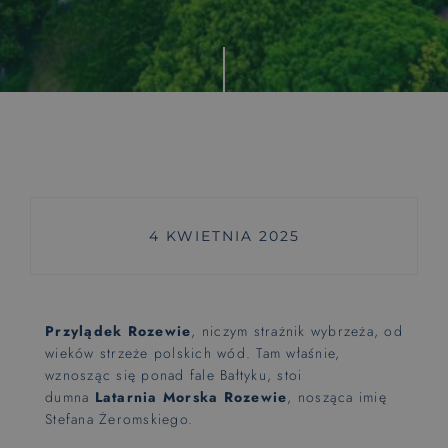
Wyjątkowe doświadczenia
Rytuały saunowe
Pokoje z huśtawką
Zajęcia dla maluszków od 6 m-ca
Wyśnij się
4 KWIETNIA 2025
Pieski mile widzine
PET FRIENDLY
Przylądek Rozewie
, niczym strażnik wybrzeża, od
Hotel dla rowerzystów
wieków strzeże polskich wód. Tam właśnie,
BIKE FRIENDLY
wznosząc się ponad fale Bałtyku, stoi
dumna
Latarnia Morska Rozewie
, nosząca imię
Stefana Żeromskiego.