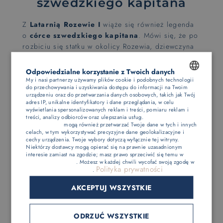
szwedzkiego kapitana
Z
Latarnią Rozewie I
wiąże się również legenda
o
córce szwedzkiego kapitana
. Mówi się, że po
rozbiciu się statku w okolicy Rozewia, dziewczyna
co noc rozpalała ognisko na wzgórzu, by
ostrzegać innych żeglarzy przed
Odpowiedzialne korzystanie z Twoich danych
niebezpieczeństwem. Jej poświęcenie miało dać
My i nasi partnerzy używamy plików cookie i podobnych technologii
do przechowywania i uzyskiwania dostępu do informacji na Twoim
początek budowie pierwszej latarni morskiej na
POLISH
urządzeniu oraz do przetwarzania danych osobowych, takich jak Twój
przylądku.
adres IP, unikalne identyfikatory i dane przeglądania, w celu
ENGLISH
wyświetlania spersonalizowanych reklam i treści, pomiaru reklam i
treści, analizy odbiorców oraz ulepszania usług.
Dostawcy stron
Latarnia Rozewie I
to nie tylko latarnia morska.
trzecich (1881)
mogą również przetwarzać Twoje dane w tych i innych
GERMAN
To symbol polskiego wybrzeża, miejsce łączące
celach, w tym wykorzystywać precyzyjne dane geolokalizacyjne i
cechy urządzenia. Twoje wybory dotyczą wyłącznie tej witryny.
historię z nowoczesnością.
CZECH
Niektórzy dostawcy mogą opierać się na prawnie uzasadnionym
interesie zamiast na zgodzie; masz prawo sprzeciwić się temu w
Ustawieniach reklam
. Możesz w każdej chwili wycofać swoją zgodę w
Jeśli chcesz poznać inne atrakcje Jastrzębiej Góry
Polityka prywatności
Ustawieniach plików cookie
.
odwiedź naszego
bloga
.
AKCEPTUJ WSZYSTKIE
ODRZUĆ WSZYSTKIE