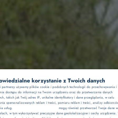
Dla dwojga
wiedzialne korzystanie z Twoich danych
si partnerzy używamy plików cookie i podobnych technologii do przechowywania i
P
ania dostępu do informacji na Twoim urządzeniu oraz do przetwarzania danych
Z dziećmi
h, takich jak Twój adres IP, unikalne identyfikatory i dane przeglądania, w celu
E
ania spersonalizowanych reklam i treści, pomiaru reklam i treści, analizy odbiorcó
nia usług.
Dostawcy stron trzecich (1881)
mogą również przetwarzać Twoje dane w 
G
Biznes
elach, w tym wykorzystywać precyzyjne dane geolokalizacyjne i cechy urządzenia.
jsca na jogging w Jas
C