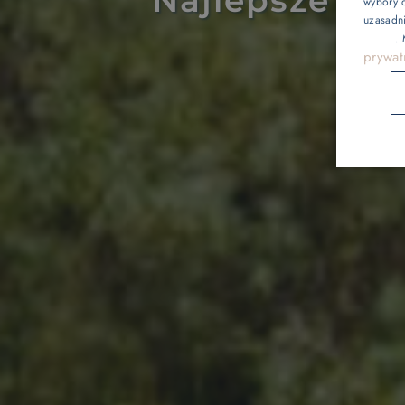
wybory d
uzasadn
Gastronomia
reklam
.
prywat
Basen i atrakcj
Galeria
Kontakt