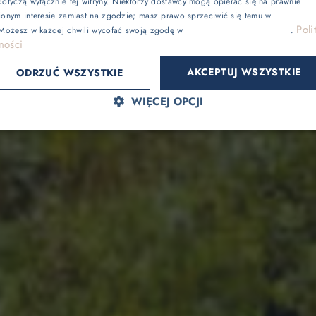
otyczą wyłącznie tej witryny. Niektórzy dostawcy mogą opierać się na prawnie
ionym interesie zamiast na zgodzie; masz prawo sprzeciwić się temu w
Ustawienia
Gaja Natural SPA
Poli
 Możesz w każdej chwili wycofać swoją zgodę w
Ustawieniach plików cookie
.
ności
e
Odchudzanie
AKCEPTUJ WSZYSTKIE
ODRZUĆ WSZYSTKIE
WIĘCEJ OPCJI
Sport
Lokalnie
atrakcje bez noclegu, przyjęcia