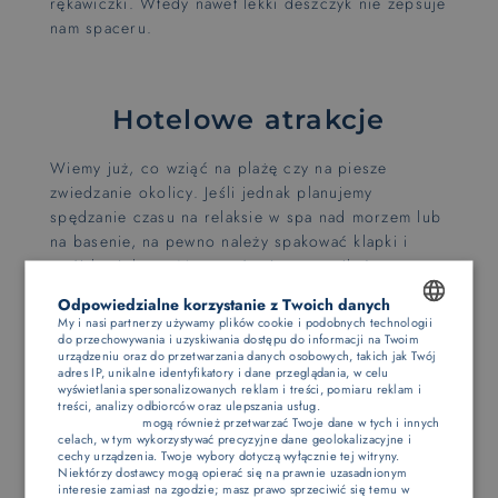
rękawiczki. Wtedy nawet lekki deszczyk nie zepsuje
nam spaceru.
Hotelowe atrakcje
Wiemy już, co wziąć na plażę czy na piesze
zwiedzanie okolicy. Jeśli jednak planujemy
spędzanie czasu na relaksie w spa nad morzem lub
na basenie, na pewno należy spakować klapki i
strój kąpielowy. Można również pomyśleć o
własnym szlafroku i dodatkowym ręczniku, chociaż
Odpowiedzialne korzystanie z Twoich danych
większość hoteli i obiektów wypoczynkowych je
My i nasi partnerzy używamy plików cookie i podobnych technologii
zapewnia. Dodatkowo warto sprawdzić plan
do przechowywania i uzyskiwania dostępu do informacji na Twoim
POLISH
urządzeniu oraz do przetwarzania danych osobowych, takich jak Twój
atrakcji, które odbywają się na miejscu w czasie
adres IP, unikalne identyfikatory i dane przeglądania, w celu
naszego przyjazdu. Mogą to być zajęcia sportowe
ENGLISH
wyświetlania spersonalizowanych reklam i treści, pomiaru reklam i
treści, analizy odbiorców oraz ulepszania usług.
Dostawcy stron
dla dorosłych, nauka tańca, dyskoteka. Wtedy
trzecich (1881)
mogą również przetwarzać Twoje dane w tych i innych
GERMAN
przydadzą się dostosowane do okazji ubrania np.
celach, w tym wykorzystywać precyzyjne dane geolokalizacyjne i
cechy urządzenia. Twoje wybory dotyczą wyłącznie tej witryny.
strój do ćwiczeń, czy bardziej elegancka sukienka i
CZECH
Niektórzy dostawcy mogą opierać się na prawnie uzasadnionym
koszula.
Co spakować nad morze jesienią,
by
interesie zamiast na zgodzie; masz prawo sprzeciwić się temu w