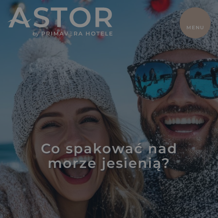
ZAMKNIJ
MENU
HOME
Dla dwojga
Z dziećmi
Oferty
Biznes
Pokoje
Gastronomia
Gaja Natural
SPA
Co spakować nad
Basen i
Odchudzanie
morze jesienią?
atrakcje
Sport
Galeria
Kontakt
Lokalnie