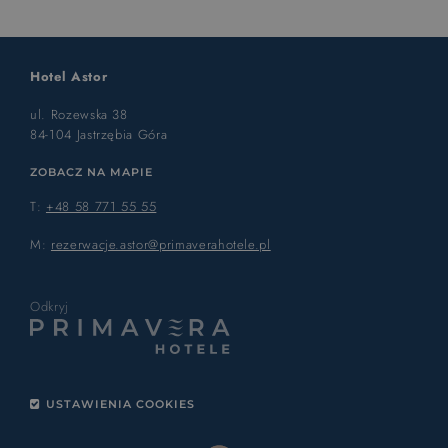
Hotel Astor
ul. Rozewska 38
84-104 Jastrzębia Góra
ZOBACZ NA MAPIE
T:
+48 58 771 55 55
M:
rezerwacje.astor@primaverahotele.pl
Odkryj
USTAWIENIA COOKIES