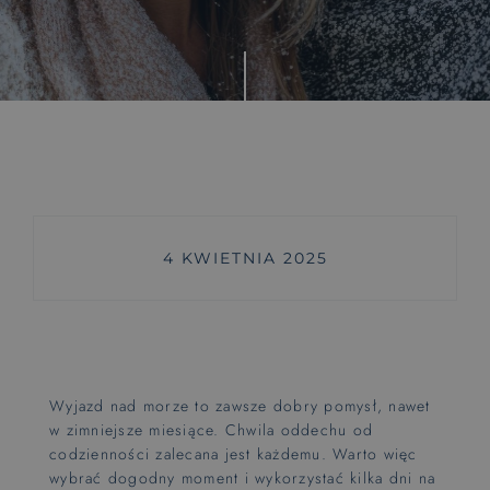
Wyjątkowe doświadczenia
Rytuały saunowe
Pokoje z huśtawką
Zajęcia dla maluszków od 6 m-ca
Wyśnij się
4 KWIETNIA 2025
Pieski mile widzine
PET FRIENDLY
Hotel dla rowerzystów
BIKE FRIENDLY
Wyjazd nad morze to zawsze dobry pomysł, nawet
w zimniejsze miesiące. Chwila oddechu od
codzienności zalecana jest każdemu. Warto więc
wybrać dogodny moment i wykorzystać kilka dni na