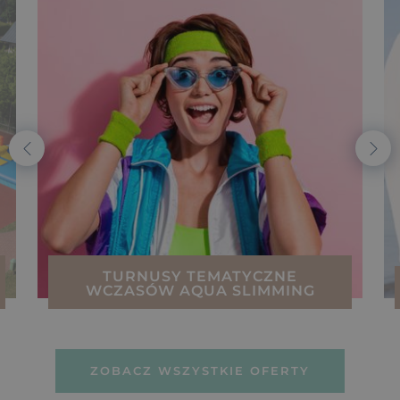
TURNUSY TEMATYCZNE
WCZASÓW AQUA SLIMMING
ZOBACZ WSZYSTKIE OFERTY